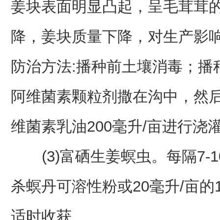
姜块表面明显凸起，呈毛茸茸
降，姜块质量下降，对生产影响
防治方法:播种前土壤消毒；播种
阿维菌素颗粒剂撒在沟中，然后
维菌素乳油200毫升/亩进行浇
(3)富硒生姜螟虫。每隔7-10天
杀螟丹可溶性粉或20毫升/亩的
适时收获