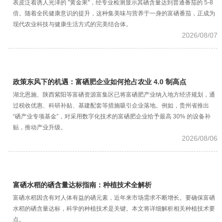
表皮泛着诱人光泽的 "黄金果"，经专业检测显示其硒含量达到普通番茄的 5-8
倍。随着全民健康意识的提升，这种集美味与营养于一身的富硒番茄，正成为
现代农业科技与健康生活方式的完美结合体。
2026/08/07
政策东风下的机遇：富硒肥企业如何抢占农业 4.0 制高点
湖北恩施、陕西紫阳等富硒资源富集区已将富硒肥产业纳入地方经济规划，通
过税收优惠、科研补贴、基建配套等措施吸引企业落地。例如，贵州省推出
“硒产业专项基金”，对采用数字化技术的富硒肥企业给予最高 30% 的设备补
贴，推动产业升级。
2026/08/06
富硒水稻的硒含量达标指南：种植技术全解析
富硒水稻因含有对人体有益的硒元素，近年来市场需求不断增长。要确保富硒
水稻的硒含量达标，科学的种植技术是关键。本文将详细解析相关种植技术要
点。