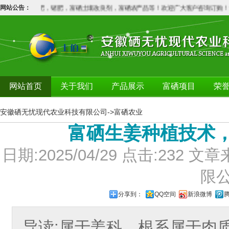
：硒肥，铬肥，锗肥，富硒土壤改良剂，富硒农产品等！欢迎广大客户咨询订购！含量
网站公告：
网站首页
关于我们
产品展示
富硒项目
荣
安徽硒无忧现代农业科技有限公司
->
富硒农业
富硒生姜种植技术
日期:2025/04/29 点击:23
限
分享到：
QQ空间
新浪微博
导读:属于姜科，根系属于肉