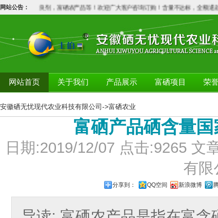
富硒土壤改良剂，富硒农产品等！欢迎广大客户咨询订购！含量不达标，全额退款！
网站公告：
网站首页
关于我们
产品展示
富硒项目
荣
安徽硒无忧现代农业科技有限公司
->
富硒农业
富硒产品硒含量国
日期:2019/12/07 点击:92
有限
分享到：
QQ空间
新浪微博
导读: 富硒农产品是指在富