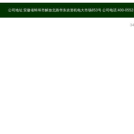
公司地址:安徽省蚌埠市解放北路华东农资机电大市场853号 公司电话:400-0552
3