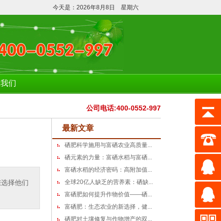
！含量不达标，全额退款！
今天是：2026年8月8日 星期六
系我们
公司电话:400-0552-997
最新文章
硒肥科学施用与富硒农业高质量...
硒元素的力量：富硒水稻与富硒...
富硒水稻的经济密码：高附加值...
您选择他们
全球20亿人缺乏的营养素：硒缺...
富硒肥如何提升作物价值——硒...
富硒肥：生态农业的新选择，健...
硒肥对土壤修复与作物增产的双...