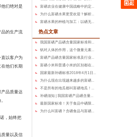
择他们绝对是
富硒农业在健康中国战略中的定...
为什么富硒水果更受欢迎？解析...
富硒水果的种植与加工：以硒无...
热点文章
产品的生产流
我国富硒产品硒含量国家标准和...
钒对人体的作用，这个微量元素...
一直以客户为
富硒产品硒含量国家标准及行业...
富硒小米和普通小米的区别都在...
立在他们长期
国家最新补硒标准2018年4月1日...
为什么现在出现越来越多的富硒...
不是所有的地瓜都叫富硒地瓜！...
保产品质量达
补硒须知 | 我国富硒产品硒含量...
验。
最新国家标准！关于食品中硒限...
为什么叫富硒？含硒食品与富硒...
诺，始终把
品质量以及信