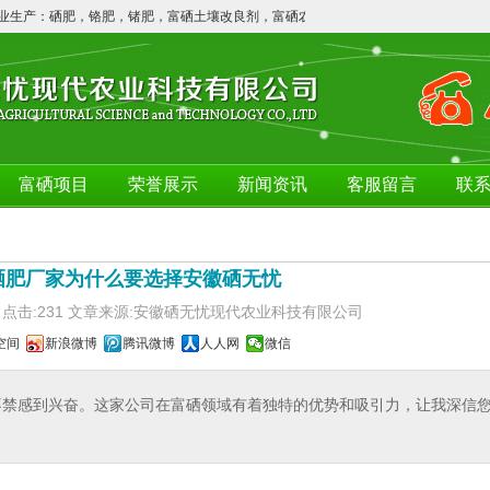
生产：硒肥，铬肥，锗肥，富硒土壤改良剂，富硒农产品等！欢迎广大客户咨询订购
富硒项目
荣誉展示
新闻资讯
客服留言
联
硒肥厂家为什么要选择安徽硒无忧
6/11 点击:231 文章来源:安徽硒无忧现代农业科技有限公司
空间
新浪微博
腾讯微博
人人网
微信
不禁感到兴奋。这家公司在富硒领域有着独特的优势和吸引力，让我深信