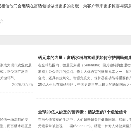
我相信他们会继续在富硒领域做出更多的贡献，为客户带来更多惊喜与满
合
硒元素的力量：富硒水稻与富硒肥如何守护国民健
渐成为现代农业发展
在全球范围内，微量元素硒（Selenium）因其独特的生理
式，正受到广泛关
渐成为公众关注的焦点。作为人体必需的微量元素之一，硒
关键环节。
合成，还具有抗氧化、增强免疫力、保护器官功能等重要作
2026/07/25
20亿人生活在缺硒地区，中国更是世界上最大的缺硒国家之
全球20亿人缺乏的营养素：硒缺乏的7个危险信号
经历一场深刻的变
在当今快节奏的生活中，人们越来越关注健康问题。然而，
型，而富硒水稻正是
元素常常被忽视——硒(Selenium)。硒是一种对人体健康