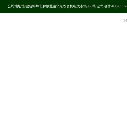
公司地址:安徽省蚌埠市解放北路华东农资机电大市场853号 公司电话:400-0552
3