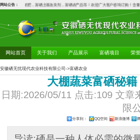
肥，铬肥，锗肥，富硒土壤改良剂，富硒农产品等！欢迎广大客户咨询订购！含量不
网站公告：
网站首页
关于我们
产品展示
富硒项目
荣
安徽硒无忧现代农业科技有限公司
->
富硒农业
大棚蔬菜富硒秘籍
日期:2026/05/11 点击:10
限
分享到：
QQ空间
新浪微博
导读:硒是一种人体必需的微