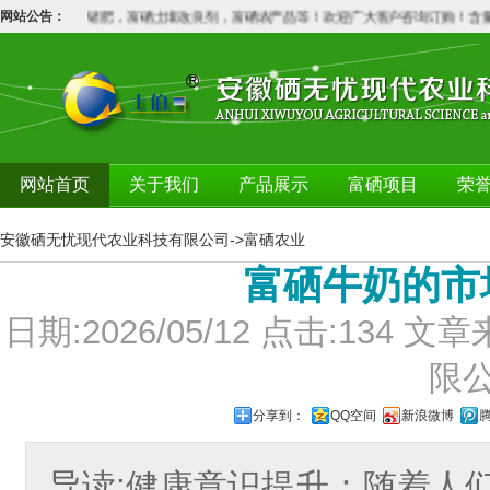
硒肥，铬肥，锗肥，富硒土壤改良剂，富硒农产品等！欢迎广大客户咨询订购！含量
网站公告：
网站首页
关于我们
产品展示
富硒项目
荣
安徽硒无忧现代农业科技有限公司
->
富硒农业
富硒牛奶的市
日期:2026/05/12 点击:13
限
分享到：
QQ空间
新浪微博
导读:健康意识提升：随着人