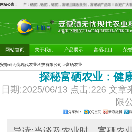
限公司专业生产：硒肥，铬肥，锗肥，富硒土壤改良剂，富硒农产品等！欢迎广大客户
网站公告：
网站首页
关于我们
产品展示
富硒项目
荣
安徽硒无忧现代农业科技有限公司
->
富硒农业
​探秘富硒农业：健
日期:2025/06/13 点击:22
限
分享到：
QQ空间
新浪微博
导读:当谈及农业时，富硒农