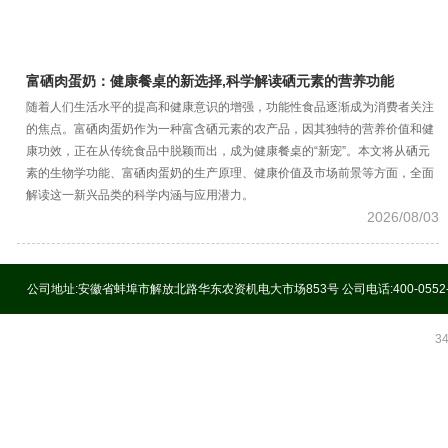
富硒肉蛋奶：健康餐桌的新选择,科学解读硒元素的营养功能
随着人们生活水平的提高和健康意识的增强，功能性食品逐渐成为消费者关注
的焦点。富硒肉蛋奶作为一种富含硒元素的农产品，因其独特的营养价值和健
康功效，正在从传统食品中脱颖而出，成为健康餐桌的“新宠”。本文将从硒元
素的生物学功能、富硒肉蛋奶的生产原理、健康价值及市场前景等方面，全面
解读这一新兴品类的科学内涵与应用潜力。
2026/08/03
公司地址:安徽省蚌埠市解放北路华东农资机电大市场853号 公司电话:400-0552
3