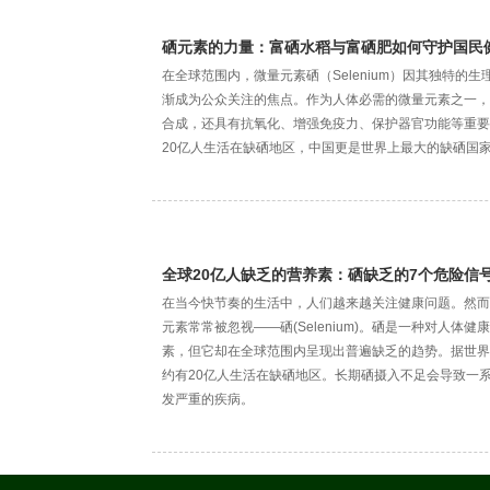
硒元素的力量：富硒水稻与富硒肥如何守护国民
在全球范围内，微量元素硒（Selenium）因其独特的
渐成为公众关注的焦点。作为人体必需的微量元素之一，
合成，还具有抗氧化、增强免疫力、保护器官功能等重要
20亿人生活在缺硒地区，中国更是世界上最大的缺硒国
全球20亿人缺乏的营养素：硒缺乏的7个危险信
在当今快节奏的生活中，人们越来越关注健康问题。然而
元素常常被忽视——硒(Selenium)。硒是一种对人体
素，但它却在全球范围内呈现出普遍缺乏的趋势。据世界
约有20亿人生活在缺硒地区。长期硒摄入不足会导致一
发严重的疾病。