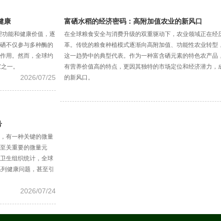
健康
富硒水稻的经济密码：高附加值农业的新风口
生理功能和健康价值，逐
在全球粮食安全与消费升级的双重驱动下，农业领域正在经
硒不仅参与多种酶的
革。传统的粮食种植模式逐渐向高附加值、功能性农业转型
作用。然而，全球约
这一趋势中的典型代表。作为一种富含硒元素的特色农产品
家之一。
有营养价值高的特点，更因其独特的市场定位和经济潜力，
2026/07/25
的新风口。
号
，有一种关键的微量
健康至关重要的微量元
卫生组织统计，全球
系列健康问题，甚至引
2026/07/24