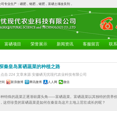
司专业生产：硒肥，铬肥，锗肥，富硒土壤改良剂，富硒农产品等！欢迎广大客户咨
富硒项目
荣誉展示
新闻资讯
客服留言
联
探秦皇岛富硒蔬菜的种植之路
6/14 点击:224 文章来源:安徽硒无忧现代农业科技有限公司
空间
新浪微博
腾讯微博
人人网
微信
一种特殊的蔬菜正逐渐崭露头角——富硒蔬菜。富硒蔬菜以其独特的营养
，这些珍贵的富硒蔬菜是如何在秦皇岛这片土地上茁壮成长的呢？