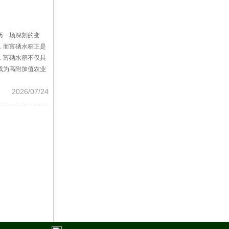
历一场深刻的变
，而富硒水稻正是
，富硒水稻不仅具
成为高附加值农业
2026/07/24