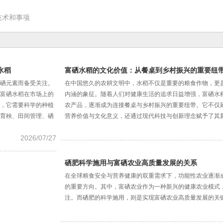
技术和事项
水稻
富硒水稻的文化价值：从餐桌到乡村振兴的重要纽
硒元素而备受关注。
在中国悠久的农耕文明中，水稻不仅是重要的粮食作物，更
富硒水稻在市场上的
内涵的象征。随着人们对健康生活的追求日益增强，富硒水
，它需要科学的种植
农产品，逐渐成为连接餐桌与乡村振兴的重要纽带。它不仅
育秧、田间管理、硒
营养价值与文化意义，还通过现代科技与创新理念赋予了其
2026/07/27
硒肥科学施用与富硒农业高质量发展的关系
在全球粮食安全与营养健康的双重需求下，功能性农业逐渐
的重要方向。其中，富硒农业作为一种新兴的健康农业模式
注。而硒肥的科学施用，则是实现富硒农业高质量发展的关