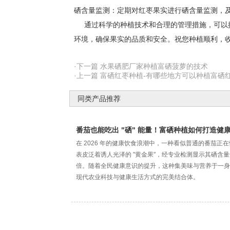
硒含量监测：定期对红枣果实进行硒含量监测，
通过科学的种植技术和合理的管理措施，可以提
环境，确保果实的品质和安全。祝您种植顺利，
·下一篇 水果硒肥厂家种植富硒菠萝的技术
·上一篇 富硒红枣种植-有哪些地方可以种植富硒
同类产品推荐
番茄也能吃出 "硒" 能量！富硒种植如何打造健
在 2026 年的健康饮食浪潮中，一种看似普通的番茄正
表皮泛着诱人光泽的 "黄金果"，经专业检测显示其硒含量达
倍。随着全民健康意识的提升，这种集美味与营养于一身
现代农业科技与健康生活方式的完美结合体。