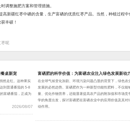
及时调整施肥方案和管理措施。
高新疆红枣中硒的含量，生产富硒的优质红枣产品。当然，种植过程中
收获丰硕！
红枣呢
康餐桌新宠
富硒肥的科学价值：为富硒农业注入绿色发展新动
在悄然走红。这种果实
在全球气候变化加剧、环境污染问题凸显的背景下，绿色农
到普通番茄的 5-8
发展的必然趋势。富硒肥作为一种新型功能性肥料，不仅能
的富硒番茄，正成为
量、优化作物营养，还能显著提高农产品的附加值和市场竞
学的角度出发，探讨富硒肥在富硒农业中的应用价值及其对
2026/08/07
动作用。