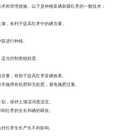
技术和管理措施，以下是种植富硒新疆红枣的一般技术：
土壤，有利于提高红枣中的硒含量。
种苗进行种植。
，适当控制密植程度。
硒含量，有助于提高红枣富硒效果。
科学施用有机肥和无机肥，避免施肥过量。
计划，保持土壤湿润度适宜。
影响红枣的生长和硒的吸收。
免对红枣生长产生不利影响。