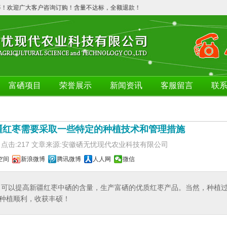
！欢迎广大客户咨询订购！含量不达标，全额退款！
富硒项目
荣誉展示
新闻资讯
客服留言
联
疆红枣需要采取一些特定的种植技术和管理措施
7/14 点击:217 文章来源:安徽硒无忧现代农业科技有限公司
空间
新浪微博
腾讯微博
人人网
微信
，可以提高新疆红枣中硒的含量，生产富硒的优质红枣产品。当然，种植
种植顺利，收获丰硕！