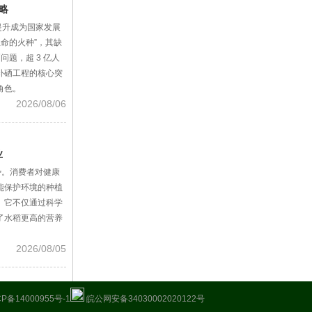
略
的提升成为国家发展
命的火种”，其缺
问题，超 3 亿人
补硒工程的核心突
角色。
2026/08/06
业
势。消费者对健康
能保护环境的种植
。它不仅通过科学
了水稻更高的营养
2026/08/05
CP备14000955号-1
皖公网安备34030002020122号