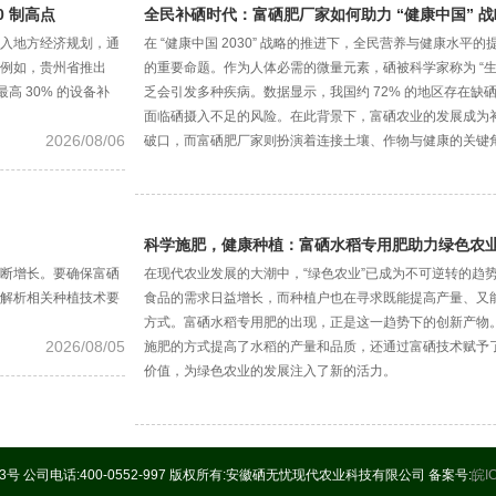
 制高点
全民补硒时代：富硒肥厂家如何助力 “健康中国” 战
入地方经济规划，通
在 “健康中国 2030” 战略的推进下，全民营养与健康水平
例如，贵州省推出
的重要命题。作为人体必需的微量元素，硒被科学家称为 “生
高 30% 的设备补
乏会引发多种疾病。数据显示，我国约 72% 的地区存在缺硒
面临硒摄入不足的风险。在此背景下，富硒农业的发展成为
2026/08/06
破口，而富硒肥厂家则扮演着连接土壤、作物与健康的关键
科学施肥，健康种植：富硒水稻专用肥助力绿色农
断增长。要确保富硒
在现代农业发展的大潮中，“绿色农业”已成为不可逆转的趋
解析相关种植技术要
食品的需求日益增长，而种植户也在寻求既能提高产量、又
方式。富硒水稻专用肥的出现，正是这一趋势下的创新产物
2026/08/05
施肥的方式提高了水稻的产量和品质，还通过富硒技术赋予
价值，为绿色农业的发展注入了新的活力。
公司电话:400-0552-997 版权所有:安徽硒无忧现代农业科技有限公司 备案号:
皖I