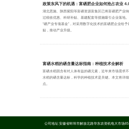
政策东风下的机遇：富硒肥企业如何抢占农业 4.0
湖北恩施、陕西紫阳等富硒资源富集区已将富硒肥产业纳
过税收优惠、科研补贴、基建配套等措施吸引企业落地。
“硒产业专项基金”，对采用数字化技术的富硒肥企业给予最
贴，推动产业升级。
富硒水稻的硒含量达标指南：种植技术全解析
富硒水稻因含有对人体有益的硒元素，近年来市场需求不
水稻的硒含量达标，科学的种植技术是关键。本文将详细
点。
公司地址:安徽省蚌埠市解放北路华东农资机电大市场853号 