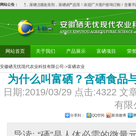
，铬肥，锗肥，富硒土壤改良剂，富硒农产品等！欢迎广大客户咨询订购！含量不达
网站公告：
网站首页
关于我们
产品展示
富硒项目
荣
安徽硒无忧现代农业科技有限公司
->
富硒农业
为什么叫富硒？含硒食品
日期:2019/03/29 点击:43
有限
分享到：
QQ空间
新浪微博
导读: “硒”是人体必需的微量