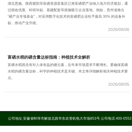
湖北恩施、陕西紫阳等富硒资源富集区已将富硒肥产业纳入地方经济规划，通
过税收优惠、科研补贴、基建配套等措施吸引企业落地。例如，贵州省推出
“硒产业专项基金”，对采用数字化技术的富硒肥企业给予最高 30% 的设备补
贴，推动产业升级。
2026/08/06
富硒水稻的硒含量达标指南：种植技术全解析
富硒水稻因含有对人体有益的硒元素，近年来市场需求不断增长。要确保富硒
水稻的硒含量达标，科学的种植技术是关键。本文将详细解析相关种植技术要
点。
2026/08/05
公司地址:安徽省蚌埠市解放北路华东农资机电大市场853号 公司电话:400-0552