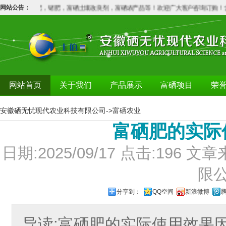
产：硒肥，铬肥，锗肥，富硒土壤改良剂，富硒农产品等！欢迎广大客户咨询订购！含
网站公告：
网站首页
关于我们
产品展示
富硒项目
荣
安徽硒无忧现代农业科技有限公司
->
富硒农业
富硒肥的实际
日期:2025/09/17 点击:19
限
分享到：
QQ空间
新浪微博
导读:富硒肥的实际使用效果