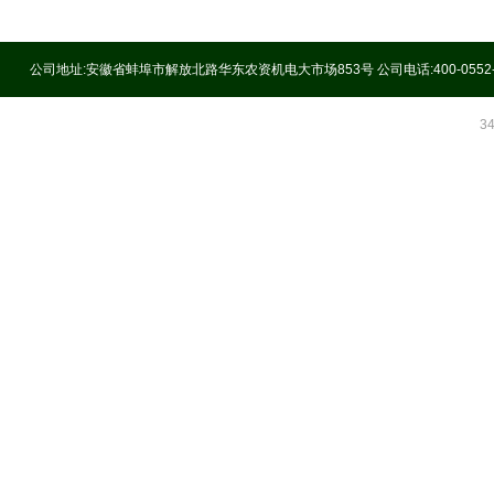
公司地址:安徽省蚌埠市解放北路华东农资机电大市场853号 公司电话:400-0552
3