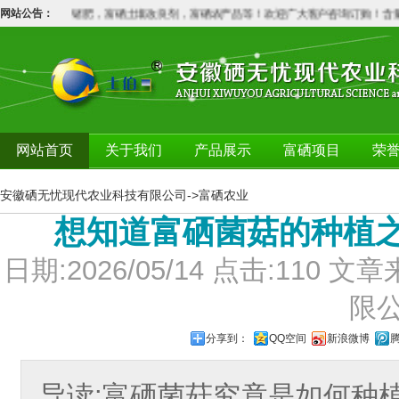
硒肥，铬肥，锗肥，富硒土壤改良剂，富硒农产品等！欢迎广大客户咨询订购！含量不
网站公告：
网站首页
关于我们
产品展示
富硒项目
荣
安徽硒无忧现代农业科技有限公司
->
富硒农业
想知道富硒菌菇的种植
日期:2026/05/14 点击:11
限
分享到：
QQ空间
新浪微博
导读:富硒菌菇究竟是如何种