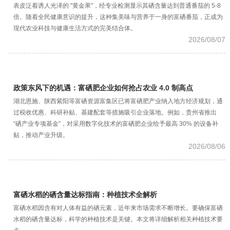
表皮泛着诱人光泽的 "黄金果"，经专业检测显示其硒含量达到普通番茄的 5-8
倍。随着全民健康意识的提升，这种集美味与营养于一身的富硒番茄，正成为
现代农业科技与健康生活方式的完美结合体。
2026/08/07
政策东风下的机遇：富硒肥企业如何抢占农业 4.0 制高点
湖北恩施、陕西紫阳等富硒资源富集区已将富硒肥产业纳入地方经济规划，通
过税收优惠、科研补贴、基建配套等措施吸引企业落地。例如，贵州省推出
“硒产业专项基金”，对采用数字化技术的富硒肥企业给予最高 30% 的设备补
贴，推动产业升级。
2026/08/06
富硒水稻的硒含量达标指南：种植技术全解析
富硒水稻因含有对人体有益的硒元素，近年来市场需求不断增长。要确保富硒
水稻的硒含量达标，科学的种植技术是关键。本文将详细解析相关种植技术要