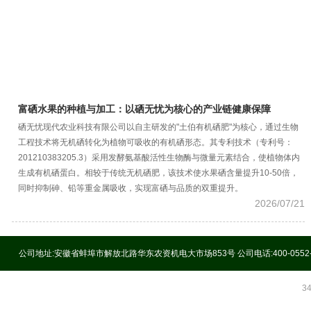
富硒水果的种植与加工：以硒无忧为核心的产业链健康保障
硒无忧现代农业科技有限公司以自主研发的"土伯有机硒肥"为核心，通过生物
工程技术将无机硒转化为植物可吸收的有机硒形态。其专利技术（专利号：
201210383205.3）采用发酵氨基酸活性生物酶与微量元素结合，使植物体内
生成有机硒蛋白。相较于传统无机硒肥，该技术使水果硒含量提升10-50倍，
同时抑制砷、铅等重金属吸收，实现富硒与品质的双重提升。
2026/07/21
公司地址:安徽省蚌埠市解放北路华东农资机电大市场853号 公司电话:400-0552
3