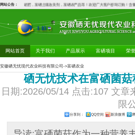
肥，铬肥，锗肥，富硒土壤改良剂，富硒农产品等！欢迎广大客户咨询订购！含量不
网站公告：
网站首页
关于我们
产品展示
富硒项目
荣
安徽硒无忧现代农业科技有限公司
->
富硒农业
硒无忧技术在富硒菌菇
日期:2026/05/14 点击:10
限
分享到：
QQ空间
新浪微博
导读:富硒菌菇作为一种营养