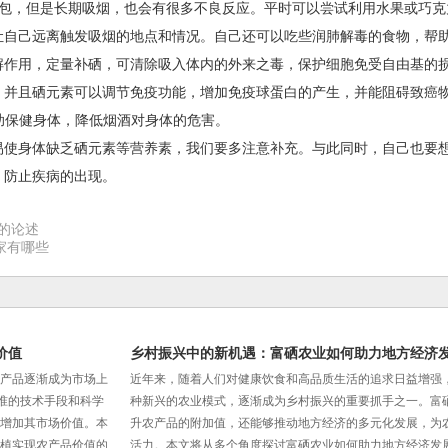
4包，但是长期吸烟，也会有很多不良反应。平时可以尝试利用水果或巧克
让自己远离触发吸烟的地点和情况。自己还可以吃些润肺解毒的食物，帮
作用，定量补硒，可清除吸入体内的外来之毒，保护细胞免受自由基的
。并且硒元素可以调节免疫功能，增加免疫球蛋白的产生，并能阻碍致癌
助保健身体，降低烟酒对身体的危害。
使身体缺乏硒元素等营养素，我们要多注意补充。与此同时，自己也要
，防止疾病的出现。
康的论述
家有哪些
价值
乡村振兴中的新机遇：富硒农业如何助力地方经济
产品逐渐成为市场上
近年来，随着人们对健康饮食和高品质生活的追求日益增强
准的技术手段和科学
种新兴的农业模式，逐渐成为乡村振兴的重要抓手之一。富
增加其市场价值。本
升农产品的附加值，还能够推动地方经济的多元化发展，为
植实现农产品价值的
活力。本文将从多个角度探讨富硒农业如何助力地方经济发