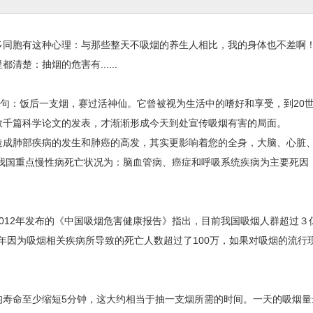
同胞有这种心理：与那些整天不吸烟的养生人相比，我的身体也不差啊
楚：抽烟的危害有......
：饭后一支烟，赛过活神仙。它曾被视为生活中的嗜好和享受，到20世
数千篇科学论文的发表，才渐渐形成今天到处宣传吸烟有害的局面。
成肺部疾病的发生和肺癌的高发，其实更影响着您的全身，大脑、心脏
年我国重点慢性病死亡状况为：脑血管病、癌症和呼吸系统疾病为主要死因
12年发布的《中国吸烟危害健康报告》指出，目前我国吸烟人群超过３
每年因为吸烟相关疾病所导致的死亡人数超过了100万，如果对吸烟的流行
。
命至少缩短5分钟，这大约相当于抽一支烟所需的时间。一天的吸烟量最