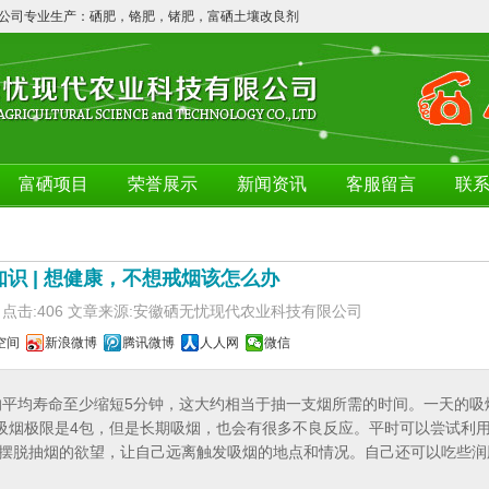
司专业生产：硒肥，铬肥，锗肥，富硒土壤改良剂，富硒农产品等！欢迎广大客户咨
富硒项目
荣誉展示
新闻资讯
客服留言
联
知识 | 想健康，不想戒烟该怎么办
9/18 点击:406 文章来源:安徽硒无忧现代农业科技有限公司
空间
新浪微博
腾讯微博
人人网
微信
的平均寿命至少缩短5分钟，这大约相当于抽一支烟所需的时间。一天的吸
的吸烟极限是4包，但是长期吸烟，也会有很多不良反应。平时可以尝试利
摆脱抽烟的欲望，让自己远离触发吸烟的地点和情况。自己还可以吃些润