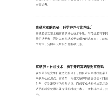
全面提升。
富硒水稻的奥秘：科学种养与营养提升
富硒肥是实现水稻富硒的核心技术手段。与传统肥料不同
量的硒元素（通常以有机硒或无机硒的形式存在），能够
的方式，定向补充水稻所需的硒元素。
富硒肥 + 种植技术，携手开启富硒梨财富密码
在水果市场竞争日益激烈的当下，如何让自家种植的梨子
果农关心的焦点。富硒梨，凭借其独特的营养价值和口感
头角，受到消费者的热烈追捧。而想要成功种植出高品质
硒肥的科学使用以及专业的种植技术，二者相辅相成，共
码。