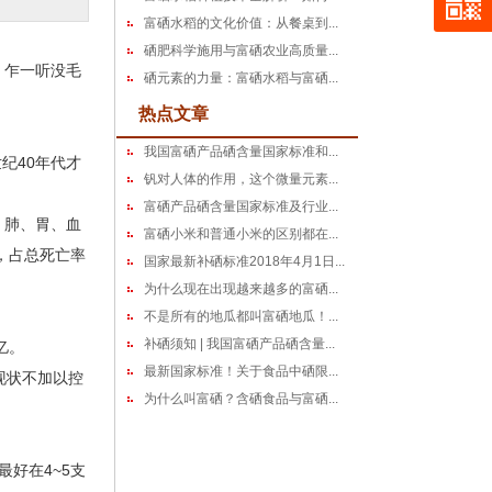
富硒水稻的文化价值：从餐桌到...
硒肥科学施用与富硒农业高质量...
！乍一听没毛
硒元素的力量：富硒水稻与富硒...
热点文章
我国富硒产品硒含量国家标准和...
纪40年代才
钒对人体的作用，这个微量元素...
富硒产品硒含量国家标准及行业...
、肺、胃、血
富硒小米和普通小米的区别都在...
，占总死亡率
国家最新补硒标准2018年4月1日...
为什么现在出现越来越多的富硒...
不是所有的地瓜都叫富硒地瓜！...
补硒须知 | 我国富硒产品硒含量...
亿。
最新国家标准！关于食品中硒限...
现状不加以控
为什么叫富硒？含硒食品与富硒...
好在4~5支