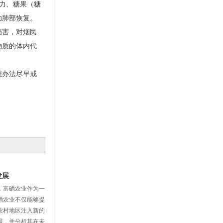
力、糖果（糖
助肺部恢复。
损害，对烟民
物质的体内代
想办法尽早戒
发展
，富硒农业作为一
硒农业不仅能够提
农村地区注入新的
展，并分析其在未