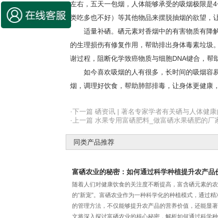
左右，五天一包烟，人体能够承受的吸烟极限是
类吃多也不好）等其他物品来摆脱抽烟的欲望，
适量补硒。硒元素对香烟中的有害物质有降解
的生理损伤有修复作用，帮助排出身体毒素垃圾
谢过程，阻断化学致癌物质与细胞DNA键合，帮
如今喜欢吸烟的人有很多，长时间的吸烟容易
烟，调理好饮食，帮助肺部排毒，让身体更健康
·下一篇 硒资讯 | 著名专家学者有关硒与人体健
·上一篇 水果专用富硒肥料_做富硒水果硒肥的厂
同类产品推荐
富硒农业的秘密：如何通过科学种植提升农产品
随着人们对健康饮食的关注度不断提高，富含硒元素的农
的“新宠”。富硒农业作为一种科学化的种植模式，通过精
的管理方法，不仅能够提升农产品的营养价值，还能显著
文将深入探讨富硒农业的核心秘密，解析如何通过科学种